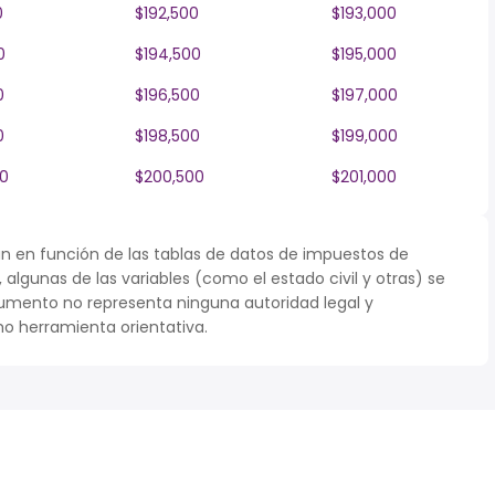
0
$192,500
$193,000
0
$194,500
$195,000
0
$196,500
$197,000
0
$198,500
$199,000
0
$200,500
$201,000
n en función de las tablas de datos de impuestos de
r, algunas de las variables (como el estado civil y otras) se
umento no representa ninguna autoridad legal y
o herramienta orientativa.