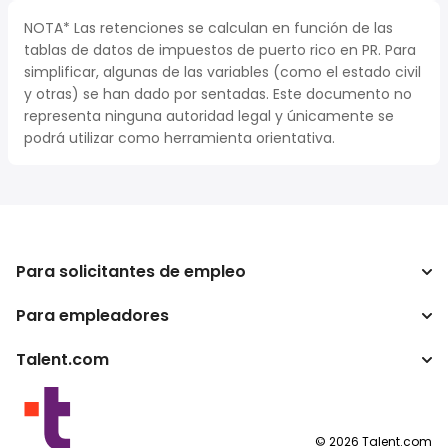
NOTA* Las retenciones se calculan en función de las
tablas de datos de impuestos de puerto rico en PR. Para
simplificar, algunas de las variables (como el estado civil
y otras) se han dado por sentadas. Este documento no
representa ninguna autoridad legal y únicamente se
podrá utilizar como herramienta orientativa.
Para solicitantes de empleo
Para empleadores
Buscador de trabajo
Buscador de salario
Talent.com
Empresa
Calculadora de impuestos
ATS
Otros países
Conversor de salario
Programas para publishers
Condiciones de uso
©
2026
Talent.com