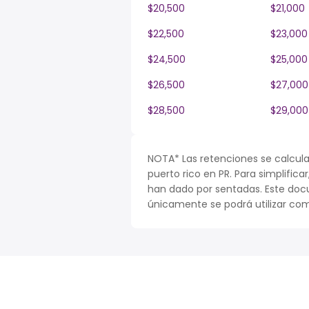
$20,500
$21,000
$22,500
$23,000
$24,500
$25,000
$26,500
$27,000
$28,500
$29,000
NOTA* Las retenciones se calcula
puerto rico en PR. Para simplifica
han dado por sentadas. Este doc
únicamente se podrá utilizar com