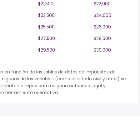
$21,500
$22,000
$23,500
$24,000
$25,500
$26,000
$27,500
$28,000
$29,500
$30,000
n en función de las tablas de datos de impuestos de
r, algunas de las variables (como el estado civil y otras) se
umento no representa ninguna autoridad legal y
o herramienta orientativa.