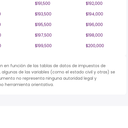
$191,500
$192,000
0
$193,500
$194,000
0
$195,500
$196,000
0
$197,500
$198,000
0
$199,500
$200,000
n en función de las tablas de datos de impuestos de
r, algunas de las variables (como el estado civil y otras) se
umento no representa ninguna autoridad legal y
o herramienta orientativa.