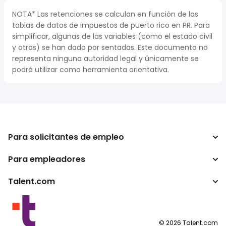
NOTA* Las retenciones se calculan en función de las
tablas de datos de impuestos de puerto rico en PR. Para
simplificar, algunas de las variables (como el estado civil
y otras) se han dado por sentadas. Este documento no
representa ninguna autoridad legal y únicamente se
podrá utilizar como herramienta orientativa.
Para solicitantes de empleo
Para empleadores
Buscador de trabajo
Buscador de salario
Talent.com
Empresa
Calculadora de impuestos
ATS
Otros países
Conversor de salario
Programas para publishers
Condiciones de uso
©
2026
Talent.com