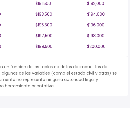
$191,500
$192,000
0
$193,500
$194,000
0
$195,500
$196,000
0
$197,500
$198,000
0
$199,500
$200,000
n en función de las tablas de datos de impuestos de
r, algunas de las variables (como el estado civil y otras) se
umento no representa ninguna autoridad legal y
o herramienta orientativa.