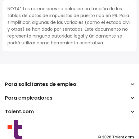
NOTA* Las retenciones se calculan en función de las
tablas de datos de impuestos de puerto rico en PR. Para
simplificar, algunas de las variables (como el estado civil
y otras) se han dado por sentadas. Este documento no
representa ninguna autoridad legal y únicamente se
podrá utilizar como herramienta orientativa.
Para solicitantes de empleo
Para empleadores
Buscador de trabajo
Buscador de salario
Talent.com
Empresa
Calculadora de impuestos
ATS
Otros países
Conversor de salario
Programas para publishers
Condiciones de uso
©
2026
Talent.com