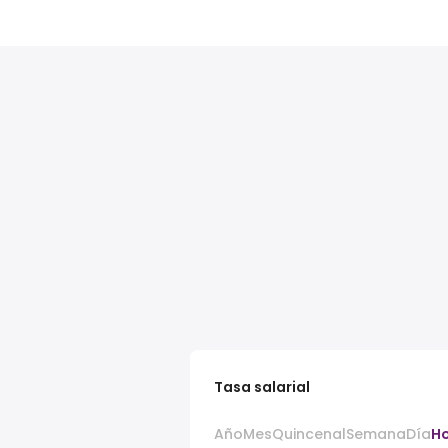
Tasa salarial
Año
Mes
Quincenal
Semana
Día
H