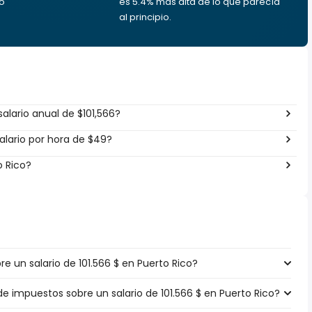
to
es 5.4% más alta de lo que parecía
al principio.
alario anual de $101,566?
lario por hora de $49?
o Rico?
 un salario de 101.566 $ en Puerto Rico?
de impuestos sobre un salario de 101.566 $ en Puerto Rico?