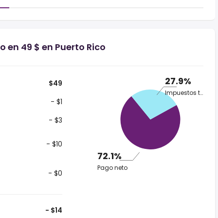
o en 49 $ en Puerto Rico
27.9%
$49
Impuestos totales
- $1
- $3
- $10
72.1%
Pago neto
- $0
- $14