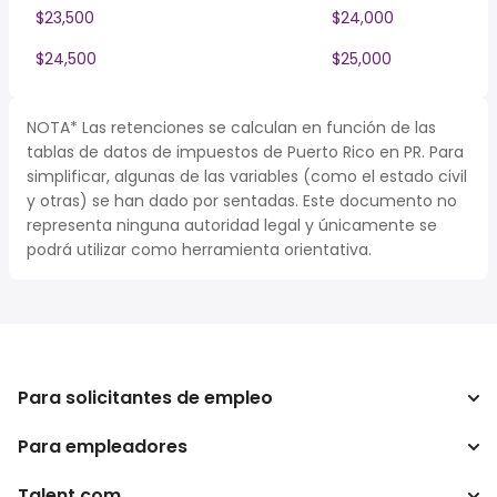
$23,500
$24,000
$24,500
$25,000
NOTA* Las retenciones se calculan en función de las
tablas de datos de impuestos de Puerto Rico en PR. Para
simplificar, algunas de las variables (como el estado civil
y otras) se han dado por sentadas. Este documento no
representa ninguna autoridad legal y únicamente se
podrá utilizar como herramienta orientativa.
Para solicitantes de empleo
Para empleadores
Buscador de trabajo
Buscador de salario
Talent.com