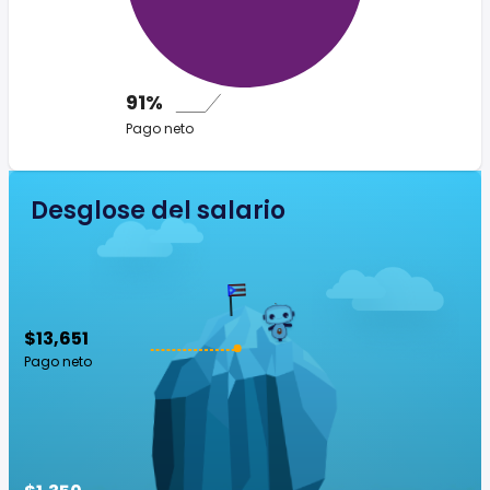
91%
Pago neto
Desglose del salario
$13,651
Pago neto