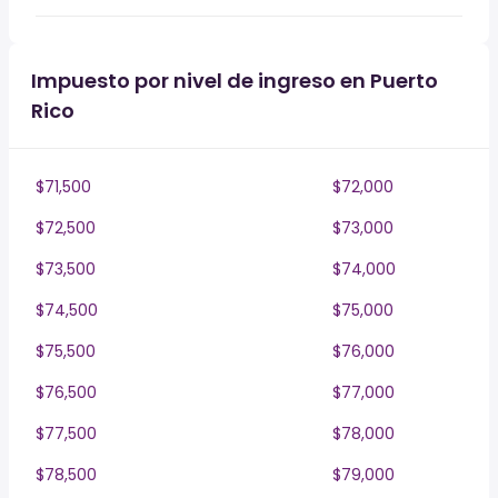
Impuesto por nivel de ingreso en Puerto
Rico
$71,500
$72,000
$72,500
$73,000
$73,500
$74,000
$74,500
$75,000
$75,500
$76,000
$76,500
$77,000
$77,500
$78,000
$78,500
$79,000