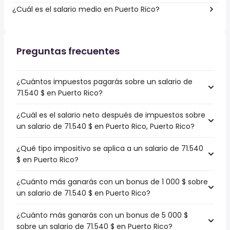
¿Cuál es el salario medio en Puerto Rico?
Preguntas frecuentes
¿Cuántos impuestos pagarás sobre un salario de
71.540 $ en Puerto Rico?
¿Cuál es el salario neto después de impuestos sobre
un salario de 71.540 $ en Puerto Rico, Puerto Rico?
¿Qué tipo impositivo se aplica a un salario de 71.540
$ en Puerto Rico?
¿Cuánto más ganarás con un bonus de 1 000 $ sobre
un salario de 71.540 $ en Puerto Rico?
¿Cuánto más ganarás con un bonus de 5 000 $
sobre un salario de 71.540 $ en Puerto Rico?