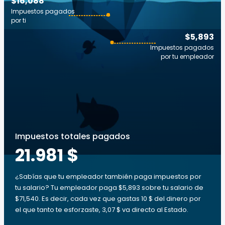
$16,088
Impuestos pagados
por ti
$5,893
Impuestos pagados
por tu empleador
Impuestos totales pagados
21.981 $
¿Sabías que tu empleador también paga impuestos por
tu salario? Tu empleador paga $5,893 sobre tu salario de
$71,540. Es decir, cada vez que gastas 10 $ del dinero por
el que tanto te esforzaste, 3,07 $ va directo al Estado.