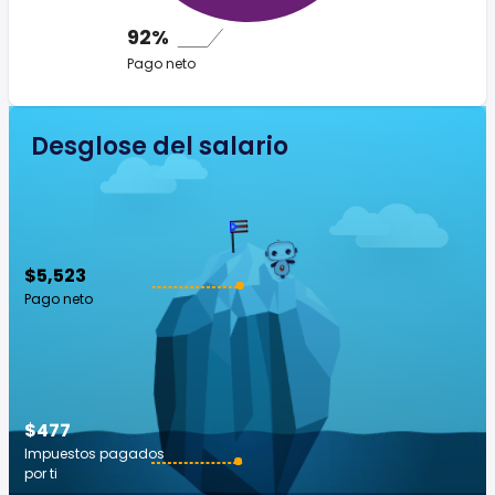
92%
Pago neto
Desglose del salario
$5,523
Pago neto
$477
Impuestos pagados
por ti