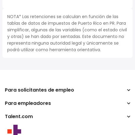
NOTA* Las retenciones se calculan en función de las
tablas de datos de impuestos de Puerto Rico en PR. Para
simplificar, algunas de las variables (como el estado civil
y otras) se han dado por sentadas. Este documento no
representa ninguna autoridad legal y únicamente se
podrá utilizar como herramienta orientativa.
Para solicitantes de empleo
Para empleadores
Buscador de trabajo
Buscador de salario
Talent.com
Empresa
Calculadora de impuestos
ATS
Otros países
Conversor de salario