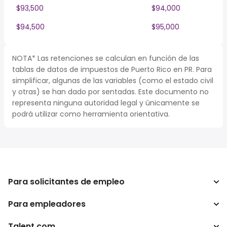
$93,500
$94,000
$94,500
$95,000
NOTA* Las retenciones se calculan en función de las
tablas de datos de impuestos de Puerto Rico en PR. Para
simplificar, algunas de las variables (como el estado civil
y otras) se han dado por sentadas. Este documento no
representa ninguna autoridad legal y únicamente se
podrá utilizar como herramienta orientativa.
Para solicitantes de empleo
Para empleadores
Buscador de trabajo
Buscador de salario
Talent.com